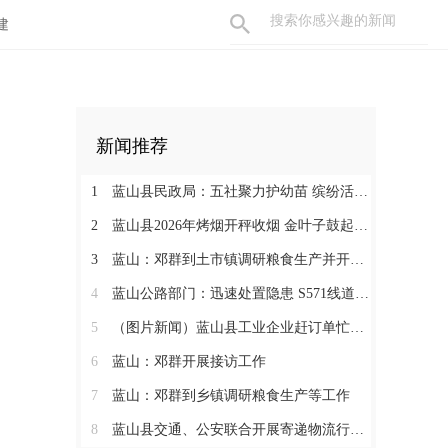
建
新闻推荐
1
蓝山县民政局：五社聚力护幼苗 缤纷活动暖暑期
2
蓝山县2026年烤烟开秤收烟 金叶子鼓起烟农钱袋子
3
蓝山：邓群到土市镇调研粮食生产并开展联村解忧“四个一批”工作
4
蓝山公路部门：迅速处置隐患 S571线道路抢修有序推进
5
（图片新闻）蓝山县工业企业赶订单忙生产
6
蓝山：邓群开展接访工作
7
蓝山：邓群到乡镇调研粮食生产等工作
8
蓝山县交通、公安联合开展寄递物流行业安全专项检查