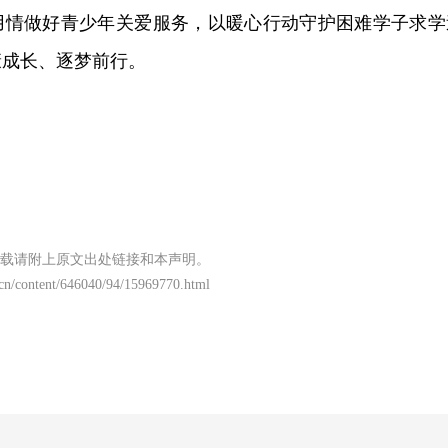
用情做好青少年关爱服务，以暖心行动守护困难学子求学
康成长、逐梦前行。
载请附上原文出处链接和本声明。
.cn/content/646040/94/15969770.html