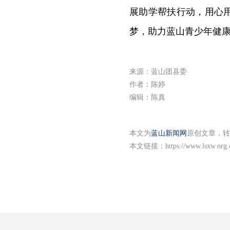
展助学帮扶行动，用心
梦，助力蓝山青少年健
来源：蓝山团县委
作者：陈婷
编辑：陈真
本文为
蓝山新闻网
原创文章，转
本文链接：
https://www.lsxw.org