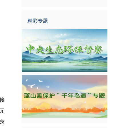
精彩专题
接
元
身