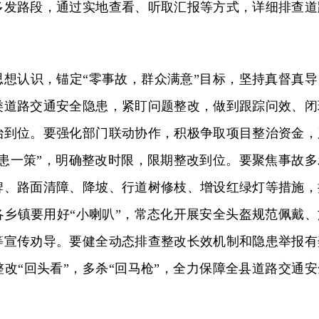
多发路段，通过实地查看、听取汇报等方式，详细排查道
思想认识，锚定“零事故，群众满意”目标，坚持真督真导
类道路交通安全隐患，紧盯问题整改，做到跟踪问效、闭
治到位。要强化部门联动协作，积极争取项目整治资金，
隐患一策”，明确整改时限，限期整改到位。要聚焦事故多
牌、路面清障、降坡、行道树修枝、增设红绿灯等措施，
各乡镇要用好“小喇叭”，常态化开展安全头盔规范佩戴、
等宣传劝导。要健全动态排查整改长效机制和隐患举报有
改“回头看”，多杀“回马枪”，全力保障全县道路交通安