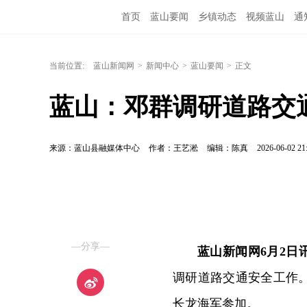
首页
蓝山要闻
乡镇动态
视频蓝山
通
当前位置:
蓝山新闻网
>
新闻中心
>
蓝山要闻
>
正文
蓝山：邓群调研道路交
来源：蓝山县融媒体中心
作者：王艺淞
编辑：陈真
2026-06-02 21
—分享—
蓝山新闻网6月2日
调研道路交通安全工作
长龙海军参加。