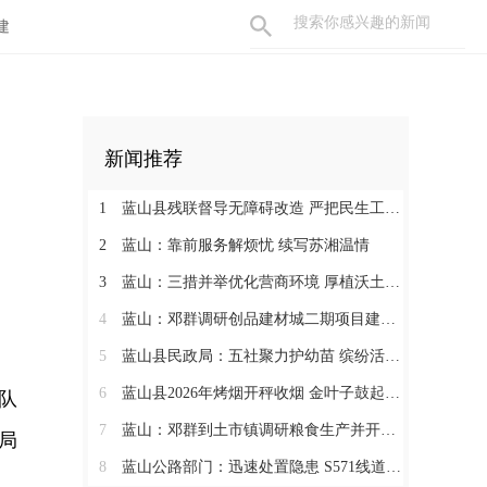
建
新闻推荐
1
蓝山县残联督导无障碍改造 严把民生工程质量
2
蓝山：靠前服务解烦忧 续写苏湘温情
3
蓝山：三措并举优化营商环境 厚植沃土汇聚发展动能
4
蓝山：邓群调研创品建材城二期项目建设情况
5
蓝山县民政局：五社聚力护幼苗 缤纷活动暖暑期
6
蓝山县2026年烤烟开秤收烟 金叶子鼓起烟农钱袋子
队
7
蓝山：邓群到土市镇调研粮食生产并开展联村解忧“四个一批”工作
局
8
蓝山公路部门：迅速处置隐患 S571线道路抢修有序推进