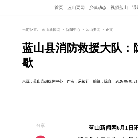
首页
蓝山要闻
乡镇动态
视频蓝山
通
当前位置:
蓝山新闻网
>
新闻中心
>
蓝山要闻
>
正文
蓝山县消防救援大队：
歇
来源：蓝山县融媒体中心
作者：易紫轩
编辑：陈真
2026-06-01 21
—分享—
蓝山新闻网6月1日