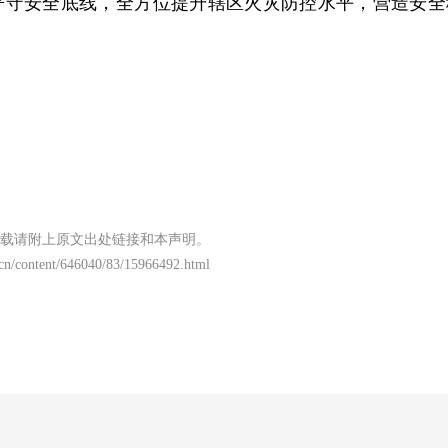
严守安全底线，全方位提升辖区火灾防控水平，营造安全
载请附上原文出处链接和本声明。
.cn/content/646040/83/15966492.html