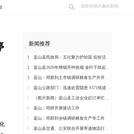
建
停
新闻推荐
1
蓝山县民政局：五社聚力护幼苗 缤纷活动暖暑期
2
蓝山县2026年烤烟开秤收烟 金叶子鼓起烟农钱袋子
3
蓝山：邓群到土市镇调研粮食生产并开展联村解忧“四个一批”工作
4
蓝山公路部门：迅速处置隐患 S571线道路抢修有序推进
5
（图片新闻）蓝山县工业企业赶订单忙生产
6
蓝山：邓群开展接访工作
7
蓝山：邓群到乡镇调研粮食生产等工作
化
8
蓝山县交通、公安联合开展寄递物流行业安全专项检查