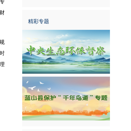
专
财
精彩专题
规
时
理