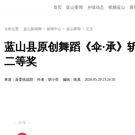
首页
蓝山要闻
乡镇动态
视频蓝山
通
当前位置:
蓝山新闻网
>
新闻中心
>
蓝山要闻
>
正文
蓝山县原创舞蹈《伞·承》
二等奖
来源：县委统战部
作者：胡小菲
编辑：陈真
2026-05-29 23:24:50
—分享—