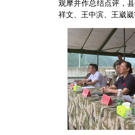
观摩并作总结点评，县
祥文、王中滨、王崴崴