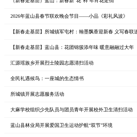
（新春走基层）蓝山：新春新“花”样 年宵花走俏
2026年蓝山县春节联欢晚会节目——小品《彩礼风波》
【新春走基层】所城镇军屯村：翰墨飘香迎新春 义写春联
【新春走基层】蓝山县：花团锦簇添年味 暖意融融过大年
汇源瑶族乡开展烈士陵园志愿清扫活动
全民礼遇候鸟：一座城的生态情书
所城镇开展志愿服务活动
大麻学校组织少先队员与团员青年开展校外卫生清扫活动
蓝山县林业局开展爱国卫生运动护航“双节”环境