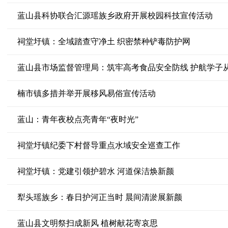
蓝山县科协联合汇源瑶族乡政府开展校园科技宣传活动
祠堂圩镇：全域踏查守净土 织密禁种铲毒防护网
蓝山县市场监督管理局：筑牢高考食品安全防线 护航学子
楠市镇多措并举开展移风易俗宣传活动
蓝山：青年夜校点亮青年“夜时光”
祠堂圩镇纪委下村督导重点水域安全巡查工作
祠堂圩镇：党建引领护碧水 河道保洁焕新颜
犁头瑶族乡：春日护河正当时 晨间清淤展新颜
蓝山县文明祭扫成新风 植树献花寄哀思