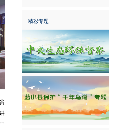
精彩专题
贫
讲
王