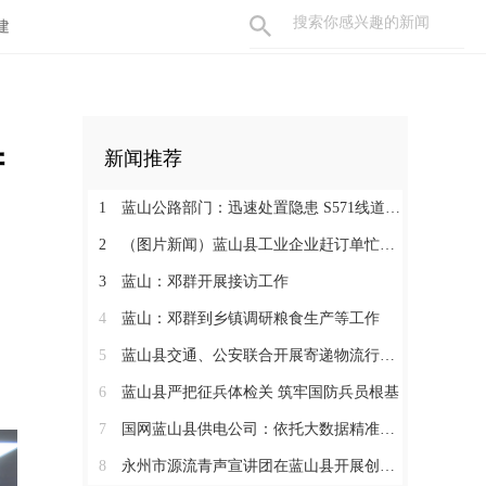
建
衔
新闻推荐
1
蓝山公路部门：迅速处置隐患 S571线道路抢修有序推进
2
（图片新闻）蓝山县工业企业赶订单忙生产
3
蓝山：邓群开展接访工作
4
蓝山：邓群到乡镇调研粮食生产等工作
5
蓝山县交通、公安联合开展寄递物流行业安全专项检查
6
蓝山县严把征兵体检关 筑牢国防兵员根基
7
国网蓝山县供电公司：依托大数据精准巡检 筑牢迎峰度夏“安全网”
8
永州市源流青声宣讲团在蓝山县开展创新型市集微党课