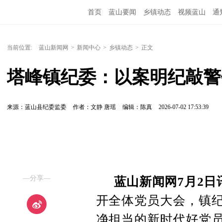
首页
蓝山要闻
乡镇动态
视频蓝山
通
当前位置:
蓝山新闻网
>
新闻中心
>
乡镇动态
>
正文
塔峰镇纪委：以案明纪敲警钟
来源：蓝山县纪委监委
作者：文静 唐瑶
编辑：陈真
2026-07-02 17:53:39
—分享—
蓝山新闻网7月2日
开全体党员大会，镇纪
净担当的新时代好党员