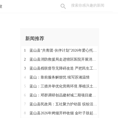
建
新闻推荐
1
蓝山县“共青团·伙伴计划”2026年爱心托管班圆满结束
2
蓝山县消防救援局走进辖区医院开展消防知识培训及灭火演练
3
蓝山县残联督导无障碍改造 严把民生工程质量
4
蓝山：靠前服务解烦忧 续写苏湘温情
5
蓝山：三措并举优化营商环境 厚植沃土汇聚发展动能
6
蓝山：邓群调研创品建材城二期项目建设情况
7
蓝山县民政局：五社聚力护幼苗 缤纷活动暖暑期
8
蓝山县2026年烤烟开秤收烟 金叶子鼓起烟农钱袋子