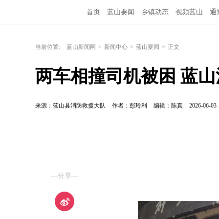
首页
蓝山要闻
乡镇动态
视频蓝山
通
当前位置:
蓝山新闻网
>
新闻中心
>
蓝山要闻
>
正文
两车相撞司机被困 蓝
来源：蓝山县消防救援大队
作者：彭玲利
编辑：陈真
2026-06-03 
—分享—