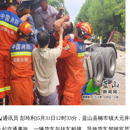
讯
(通讯员 彭玲利)5月31日12时33分，蓝山县楠市镇大元
一起交通事故，一辆货车与挂车相撞，导致货车驾驶室严