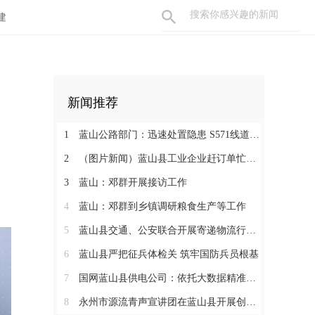
建
新闻推荐
1
蓝山公路部门：迅速处置隐患 S571线道路抢修有序推进
2
（图片新闻）蓝山县工业企业赶订单忙生产
3
蓝山：邓群开展接访工作
4
蓝山：邓群到乡镇调研粮食生产等工作
5
蓝山县交通、公安联合开展寄递物流行业安全专项检查
6
蓝山县严把征兵体检关 筑牢国防兵员根基
7
国网蓝山县供电公司：依托大数据精准巡检 筑牢迎峰度夏“安全网”
8
永州市源流青声宣讲团在蓝山县开展创新型市集微党课