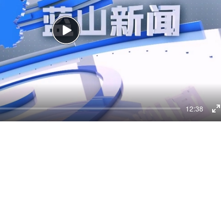
Play
12:38
E
f