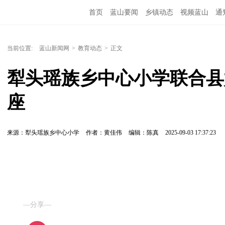
首页
蓝山要闻
乡镇动态
视频蓝山
通
当前位置:
蓝山新闻网
>
教育动态
>
正文
犁头瑶族乡中心小学联合县
座
来源：犁头瑶族乡中心小学
作者：黄佳伟
编辑：陈真
2025-09-03 17:37:23
—分享—