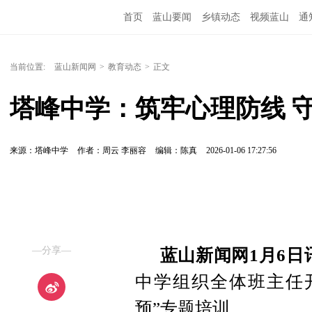
首页
蓝山要闻
乡镇动态
视频蓝山
通
当前位置:
蓝山新闻网
>
教育动态
>
正文
塔峰中学：筑牢心理防线 
来源：塔峰中学
作者：周云 李丽容
编辑：陈真
2026-01-06 17:27:56
—分享—
蓝山新闻网1月6日
中学组织全体班主任
预”专题培训。