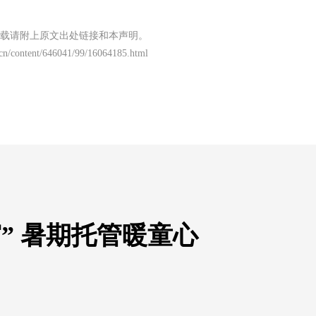
载请附上原文出处链接和本声明。
.cn/content/646041/99/16064185.html
” 暑期托管暖童心