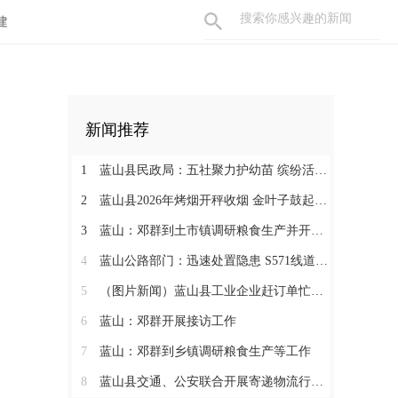
建
新闻推荐
1
蓝山县民政局：五社聚力护幼苗 缤纷活动暖暑期
2
蓝山县2026年烤烟开秤收烟 金叶子鼓起烟农钱袋子
3
蓝山：邓群到土市镇调研粮食生产并开展联村解忧“四个一批”工作
4
蓝山公路部门：迅速处置隐患 S571线道路抢修有序推进
5
（图片新闻）蓝山县工业企业赶订单忙生产
6
蓝山：邓群开展接访工作
7
蓝山：邓群到乡镇调研粮食生产等工作
8
蓝山县交通、公安联合开展寄递物流行业安全专项检查