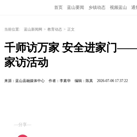
首页
蓝山要闻
乡镇动态
视频蓝山
通
当前位置:
蓝山新闻网
>
教育动态
>
正文
千师访万家 安全进家门—
家访活动
来源：蓝山县融媒体中心
作者：李素华
编辑：陈真
2026-07-06 17:37:22
—分享—