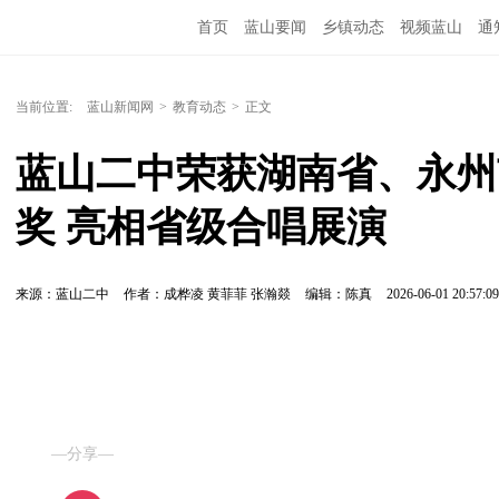
首页
蓝山要闻
乡镇动态
视频蓝山
通
当前位置:
蓝山新闻网
>
教育动态
>
正文
蓝山二中荣获湖南省、永州
奖 亮相省级合唱展演
来源：蓝山二中
作者：成桦凌 黄菲菲 张瀚燚
编辑：陈真
2026-06-01 20:57:09
—分享—