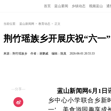
首页
蓝山要闻
乡镇动态
视频蓝山
通
当前位置:
蓝山新闻网
>
教育动态
>
正文
荆竹瑶族乡开展庆祝“六一
来源：荆竹瑶族乡
作者：谢鹏威
编辑：陈真
2026-06-01 20:55:33
—分享—
蓝山新闻网6月1日
乡中心小学联合乡新时
一’，美食游园趣享成