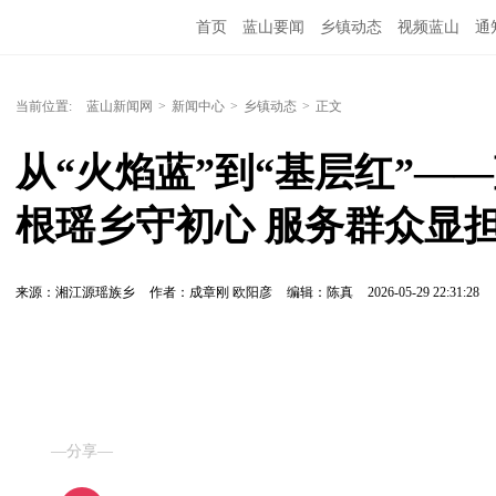
首页
蓝山要闻
乡镇动态
视频蓝山
通
当前位置:
蓝山新闻网
>
新闻中心
>
乡镇动态
>
正文
从“火焰蓝”到“基层红”—
根瑶乡守初心 服务群众显
来源：湘江源瑶族乡
作者：成章刚 欧阳彦
编辑：陈真
2026-05-29 22:31:28
—分享—