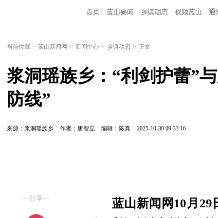
首页
蓝山要闻
乡镇动态
视频蓝山
通
当前位置:
蓝山新闻网
>
新闻中心
>
乡镇动态
>
正文
浆洞瑶族乡：“利剑护蕾”与
防线”
来源：浆洞瑶族乡
作者：唐智立
编辑：陈真
2025-10-30 09:33:16
—分享—
蓝山新闻网
10月2