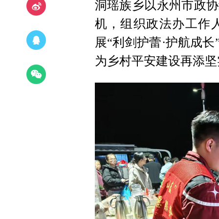
洞瑶族乡以永州市政协
机，组织政法办工作
展“利剑护蕾·护航成
为乡村平安建设再添坚