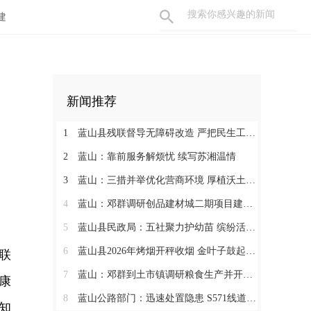
建
新闻推荐
1
蓝山县残联督导无障碍改造 严把民生工程质量
2
蓝山：靠前服务解烦忧 续写苏湘温情
3
蓝山：三措并举优化营商环境 厚植沃土汇聚发展动能
4
蓝山：邓群调研创品建材城二期项目建设情况
5
蓝山县民政局：五社聚力护幼苗 缤纷活动暖暑期
6
蓝山县2026年烤烟开秤收烟 金叶子鼓起烟农钱袋子
联
7
蓝山：邓群到土市镇调研粮食生产并开展联村解忧“四个一批”工作
康
8
蓝山公路部门：迅速处置隐患 S571线道路抢修有序推进
知