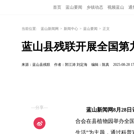
首页
蓝山要闻
乡镇动态
视频蓝山
通
当前位置:
蓝山新闻网
>
新闻中心
>
蓝山要闻
>
正文
蓝山县残联开展全国第
来源：蓝山县残联
作者：郭江涛 刘定海
编辑：陈真
2025-08-28 17
—分享—
蓝山新闻网
8月28日
合会在县植物园举办全
生活”为主题，通过科