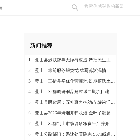
建
新闻推荐
1
蓝山县残联督导无障碍改造 严把民生工程质量
2
蓝山：靠前服务解烦忧 续写苏湘温情
3
蓝山：三措并举优化营商环境 厚植沃土汇聚发展动能
4
蓝山：邓群调研创品建材城二期项目建设情况
5
蓝山县民政局：五社聚力护幼苗 缤纷活动暖暑期
6
蓝山县2026年烤烟开秤收烟 金叶子鼓起烟农钱袋子
7
蓝山：邓群到土市镇调研粮食生产并开展联村解忧“四个一批”工作
8
蓝山公路部门：迅速处置隐患 S571线道路抢修有序推进