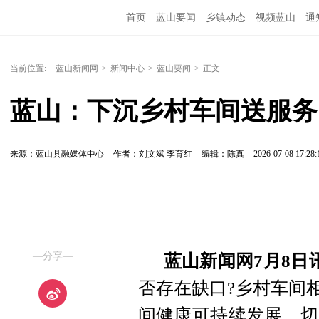
首页
蓝山要闻
乡镇动态
视频蓝山
通
当前位置:
蓝山新闻网
>
新闻中心
>
蓝山要闻
>
正文
蓝山：下沉乡村车间送服务
来源：蓝山县融媒体中心
作者：刘文斌 李育红
编辑：陈真
2026-07-08 17:28:
—分享—
蓝山新闻网7月8日
否存在缺口?乡村车间
间健康可持续发展，切