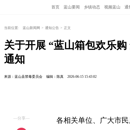
首页
蓝山要闻
乡镇动态
视频蓝山
通
当前位置:
蓝山新闻网
>
通知公告
>
正文
关于开展 “蓝山箱包欢乐购
通知
来源：蓝山县禁毒委员会
编辑：陈真
2026-06-15 15:43:02
—分享—
各相关单位、广大市民