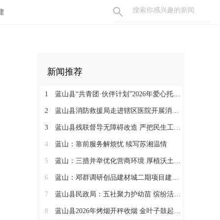
建
新闻推荐
1
蓝山县“共青团·伙伴计划”2026年爱心托管班圆满结束
2
蓝山县消防救援局走进辖区医院开展消防知识培训及灭火演练
3
蓝山县残联督导无障碍改造 严把民生工程质量
4
蓝山：靠前服务解烦忧 续写苏湘温情
5
蓝山：三措并举优化营商环境 厚植沃土汇聚发展动能
6
蓝山：邓群调研创品建材城二期项目建设情况
7
蓝山县民政局：五社聚力护幼苗 缤纷活动暖暑期
）
8
蓝山县2026年烤烟开秤收烟 金叶子鼓起烟农钱袋子