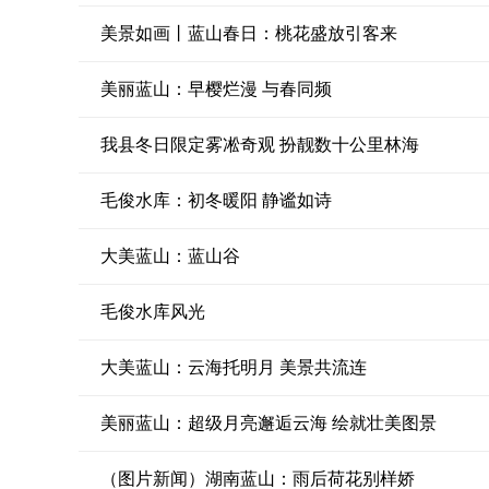
美景如画丨蓝山春日：桃花盛放引客来
美丽蓝山：早樱烂漫 与春同频
我县冬日限定雾凇奇观 扮靓数十公里林海
毛俊水库：初冬暖阳 静谧如诗
大美蓝山：蓝山谷
毛俊水库风光
大美蓝山：云海托明月 美景共流连
美丽蓝山：超级月亮邂逅云海 绘就壮美图景
（图片新闻）湖南蓝山：雨后荷花别样娇