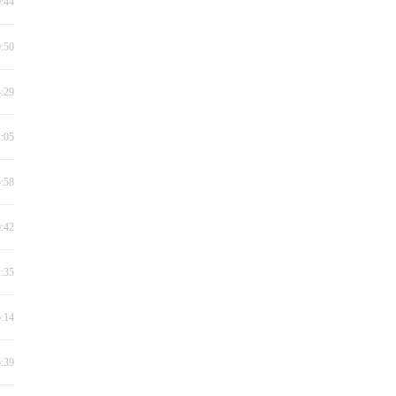
0:44
9:50
3:29
2:05
5:58
9:42
1:35
6:14
6:39