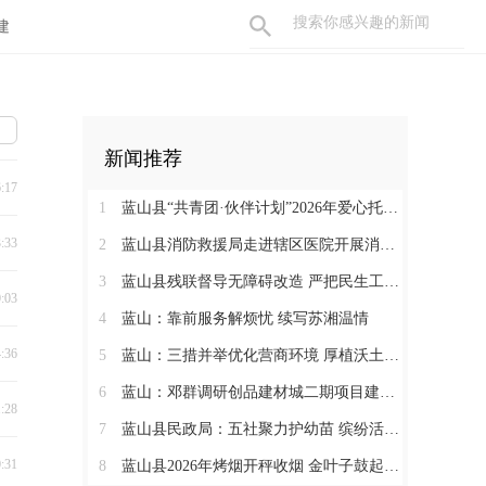
建
新闻推荐
6:17
1
蓝山县“共青团·伙伴计划”2026年爱心托管班圆满结束
3:33
2
蓝山县消防救援局走进辖区医院开展消防知识培训及灭火演练
3
蓝山县残联督导无障碍改造 严把民生工程质量
0:03
4
蓝山：靠前服务解烦忧 续写苏湘温情
4:36
5
蓝山：三措并举优化营商环境 厚植沃土汇聚发展动能
6
蓝山：邓群调研创品建材城二期项目建设情况
1:28
7
蓝山县民政局：五社聚力护幼苗 缤纷活动暖暑期
0:31
8
蓝山县2026年烤烟开秤收烟 金叶子鼓起烟农钱袋子