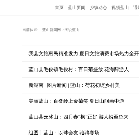
首页
蓝山要闻
乡镇动态
视频蓝山
通
当前位置:
蓝山新闻网
>图说蓝山
我县文旅惠民精准发力 夏日文旅消费市场热力全开
蓝山县毛俊镇毛俊村：百日菊盛放 花海醉游人
新湖南 | 图片新闻 | 蓝山：荷花初绽乡村美
美丽蓝山：百叠岭上金菊笑 夏日山间画中游
蓝山县云冰山：四月春“枫”正好 游人纷至沓来
组图丨蓝山：以球会友 驰骋赛场