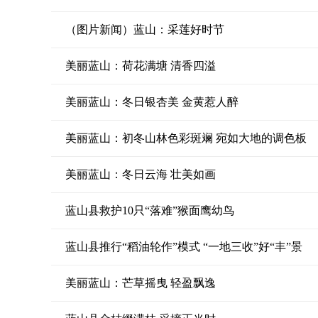
（图片新闻）蓝山：采莲好时节
美丽蓝山：荷花满塘 清香四溢
美丽蓝山：冬日银杏美 金黄惹人醉
美丽蓝山：初冬山林色彩斑斓 宛如大地的调色板
美丽蓝山：冬日云海 壮美如画
蓝山县救护10只“落难”猴面鹰幼鸟
蓝山县推行“稻油轮作”模式 “一地三收”好“丰”景
美丽蓝山：芒草摇曳 轻盈飘逸