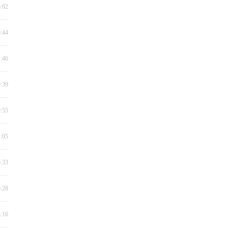
6:02
9:44
1:46
0:39
9:55
1:05
6:33
6:28
3:16