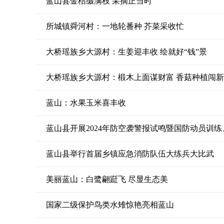
蓝山县金桔缀满枝 采摘正当时
所城镇舜河村：一地轮番种 芥菜采收忙
大桥瑶族乡大源村：生姜迎丰收 绘就好“钱”景
大桥瑶族乡大源村：椴木上面谋财富 香菇种植闯
蓝山：水果玉米喜丰收
蓝山县开展2024年防空袭警报试鸣暨国防动员训
蓝山县举行首届乡镇应急消防队伍大练兵大比武
美丽蓝山：白鹭翩跹飞 尽显生态美
国家二级保护鸟类水雉惊艳亮相蓝山